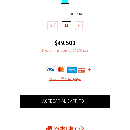
TALLE:
M
XS
M
L
$49.500
Precio sin impuestos
$40.909,09
Ver medios de pago
Medios de envío
Entregas para el CP:
CAMBIAR CP