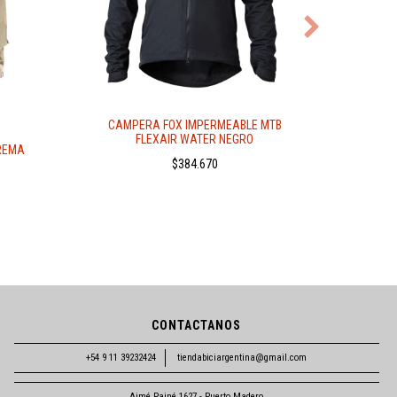
C
UL
CAMPERA FOX IMPERMEABLE MTB
FLEXAIR WATER NEGRO
REMA
$384.670
CONTACTANOS
+54 9 11 39232424
tiendabiciargentina@gmail.com
Aimé Painé 1627 - Puerto Madero