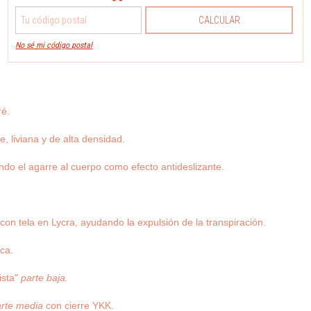
CALCULAR
No sé mi código postal
ré.
, liviana y de alta densidad.
ando el agarre al cuerpo como efecto antideslizante.
 con tela en Lycra, ayudando la expulsión de la transpiración.
uca.
lista"
parte baja.
rte media
con cierre YKK.