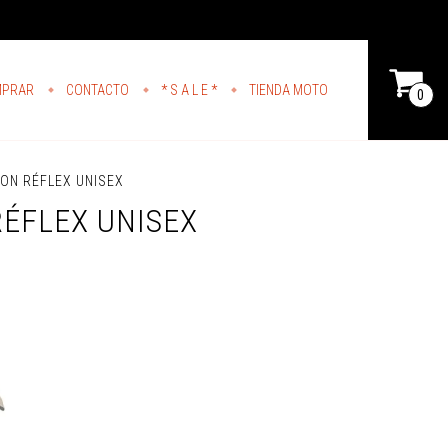
MPRAR
CONTACTO
* S A L E *
TIENDA MOTO
0
ON RÉFLEX UNISEX
ÉFLEX UNISEX