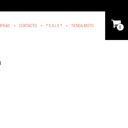
MPRAR
CONTACTO
* S A L E *
TIENDA MOTO
0
D