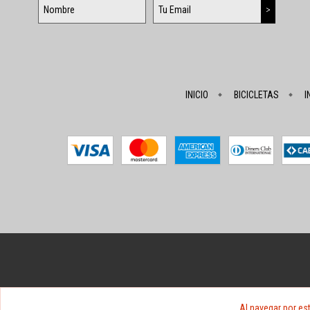
INICIO
BICICLETAS
I
Al navegar por est