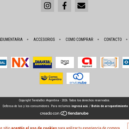
NDUMENTARIA
ACCESORIOS
COMO COMPRAR
CONTACTO
Copyright TiendaBici Argentina - 2026. Todos los derechos reservados.
Defensa de las y los consumidores. Para reclamos
ingresá acá.
/
Botón de arrepentimiento
e sitio
aceptás el uso de cookies
para agilizar tu experiencia de compra.