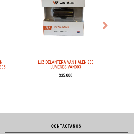
EN
LUZ DELANTERA VAN HALEN 350
LUZ T
805
LUMENES VAN003
$35.000
CONTACTANOS