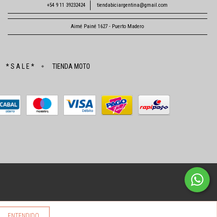
+54 9 11 39232424
tiendabiciargentina@gmail.com
Aimé Painé 1627 - Puerto Madero
* S A L E *
TIENDA MOTO
ENTENDIDO